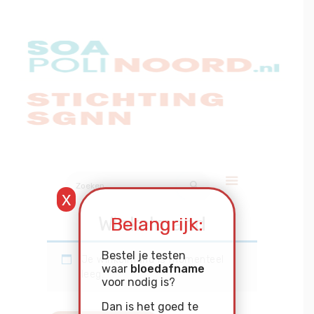
Over soa
Hoe werkt het?
Bestellen
Kosten
FAQ
Contact
Zoeken
naar:
x
Winkelmand
Belangrijk:
Mijn Uitslag
Bestel je testen
Je winkelmand is momenteel
waar
bloedafname
leeg.
voor nodig is?
Dan is het goed te