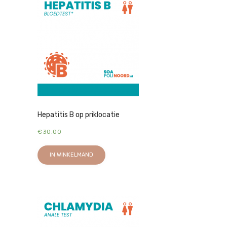
Hepatitis B op priklocatie
€
30.00
IN WINKELMAND