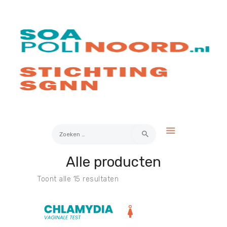
Over soa
Hoe werkt het?
Bestellen
Kosten
FAQ
Contact
Zoeken
naar:
Alle producten
Mijn Uitslag
Toont alle 15 resultaten