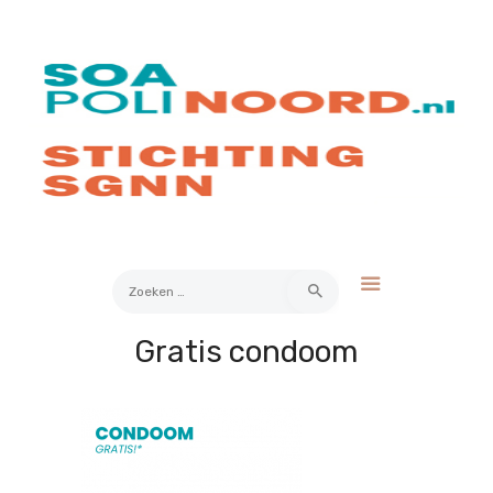
Over soa
Hoe werkt het?
Bestellen
Kosten
FAQ
Contact
Zoeken
naar:
Gratis condoom
Mijn Uitslag