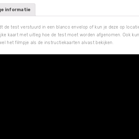
ge informatie
 de test verstuurd in een blanco envelop of kun je deze op locatie 
ijke kaart met uitleg hoe de test moet worden afgenomen. Ook kun 
el het filmpje als de instructiekaarten alvast bekijken.