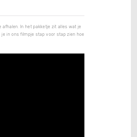
afhalen. In het pakketje zit alles wat je
je in ons filmpje stap voor stap zien hoe