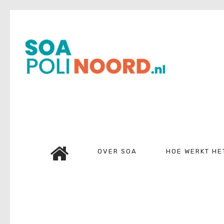
Over soa
Hoe werkt het?
Bestellen
Kosten
FAQ
Contact
OVER SOA
HOE WERKT HE
Mijn Uitslag