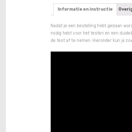
Informatie en instructie
Overi
Nadat je een bestelling hebt gedaan wordt
nodig hebt voor het testen en een duidel
de test af te nemen. Hieronder kun je zow