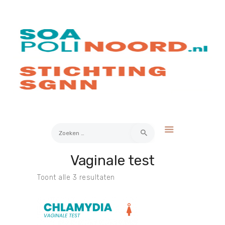
Over soa
Hoe werkt het?
Bestellen
Kosten
FAQ
Contact
Zoeken
naar:
Vaginale test
Mijn Uitslag
Toont alle 3 resultaten