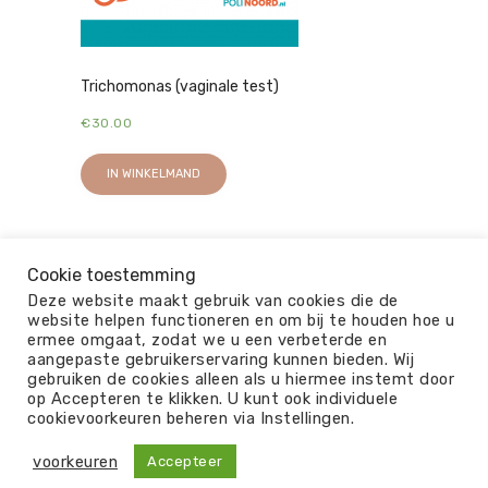
Trichomonas (vaginale test)
€
30.00
IN WINKELMAND
Cookie toestemming
Deze website maakt gebruik van cookies die de
website helpen functioneren en om bij te houden hoe u
ermee omgaat, zodat we u een verbeterde en
aangepaste gebruikerservaring kunnen bieden. Wij
gebruiken de cookies alleen als u hiermee instemt door
op Accepteren te klikken. U kunt ook individuele
© 2026
cookievoorkeuren beheren via Instellingen.
ALGEMENE VOORWAARDEN
OVER ONS
PRIVACY
DISCLAIMER
KLACHTEN
voorkeuren
Accepteer
REVIEW