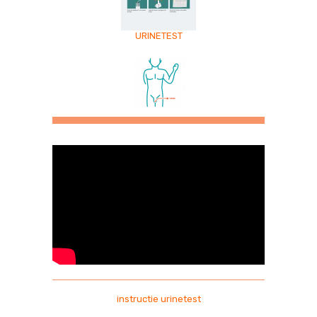
URINETEST
instructie urinetest