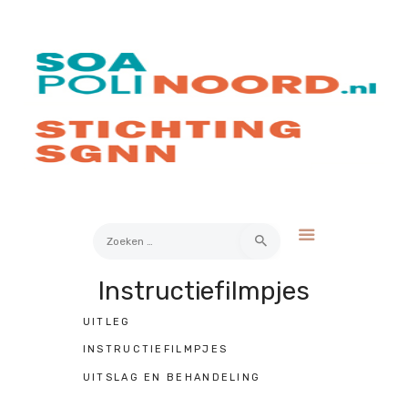
Over soa
Hoe werkt het?
Bestellen
Kosten
FAQ
Contact
Zoeken
naar:
Instructiefilmpjes
Mijn Uitslag
UITLEG
INSTRUCTIEFILMPJES
UITSLAG EN BEHANDELING