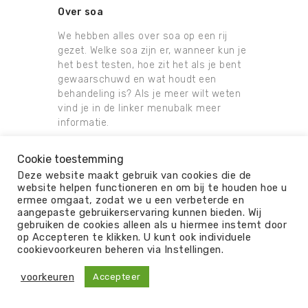
Over soa
We hebben alles over soa op een rij
gezet.
Welke soa zijn er, wanneer kun je
het best testen, hoe zit het als je bent
gewaarschuwd en w
a
t houdt een
behandeling is?
Als je meer wilt weten
vind je
in de linker menubalk
meer
informatie
.
Cookie toestemming
Deze website maakt gebruik van cookies die de
website helpen functioneren en om bij te houden hoe u
ermee omgaat, zodat we u een verbeterde en
© 2026
aangepaste gebruikerservaring kunnen bieden. Wij
gebruiken de cookies alleen als u hiermee instemt door
ALGEMENE VOORWAARDEN
OVER ONS
op Accepteren te klikken. U kunt ook individuele
PRIVACY
DISCLAIMER
KLACHTEN
cookievoorkeuren beheren via Instellingen.
REVIEW
voorkeuren
Accepteer