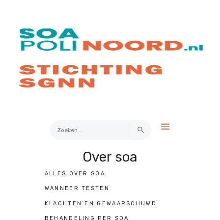
Over soa
Hoe werkt het?
Bestellen
Kosten
FAQ
Contact
Zoeken
naar:
Over soa
Mijn Uitslag
ALLES OVER SOA
WANNEER TESTEN
KLACHTEN EN GEWAARSCHUWD
BEHANDELING PER SOA