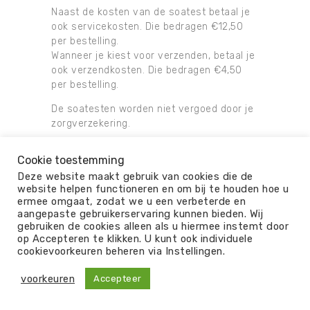
Naast de kosten van de soatest betaal je
ook servicekosten. Die bedragen €12,50
per bestelling.
Wanneer je kiest voor verzenden, betaal je
ook verzendkosten. Die bedragen €4,50
per bestelling.
De soatesten worden niet vergoed door je
zorgverzekering.
Cookie toestemming
Deze website maakt gebruik van cookies die de
website helpen functioneren en om bij te houden hoe u
ermee omgaat, zodat we u een verbeterde en
© 2026
aangepaste gebruikerservaring kunnen bieden. Wij
gebruiken de cookies alleen als u hiermee instemt door
ALGEMENE VOORWAARDEN
OVER ONS
op Accepteren te klikken. U kunt ook individuele
PRIVACY
DISCLAIMER
KLACHTEN
cookievoorkeuren beheren via Instellingen.
REVIEW
voorkeuren
Accepteer