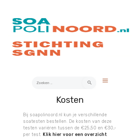
Over soa
Hoe werkt het?
Bestellen
Kosten
FAQ
Contact
Zoeken
naar:
Kosten
Mijn Uitslag
Bij soapolinoord.nl kun je verschillende
soatesten bestellen. De kosten van deze
testen variëren tussen de €25,50 en €30,-
per test.
Klik hier voor een overzicht
.