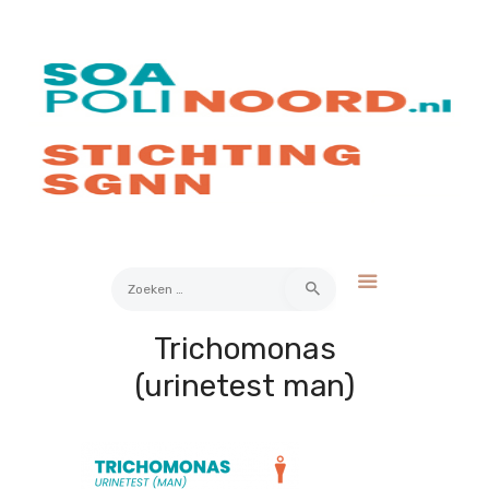
Over soa
Hoe werkt het?
Bestellen
Kosten
FAQ
Contact
Zoeken
naar:
Trichomonas
Mijn Uitslag
(urinetest man)