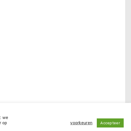
Y
DISCLAIMER
KLACHTEN
t we
r op
voorkeuren
Accepteer