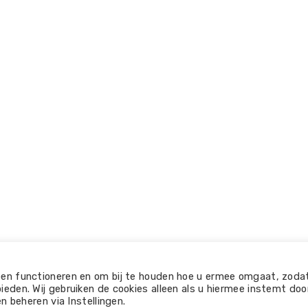
ALGEMENE VOORWAARDEN
OVER ONS
PRIVAC
pen functioneren en om bij te houden hoe u ermee omgaat, zoda
REVIEW
eden. Wij gebruiken de cookies alleen als u hiermee instemt doo
n beheren via Instellingen.