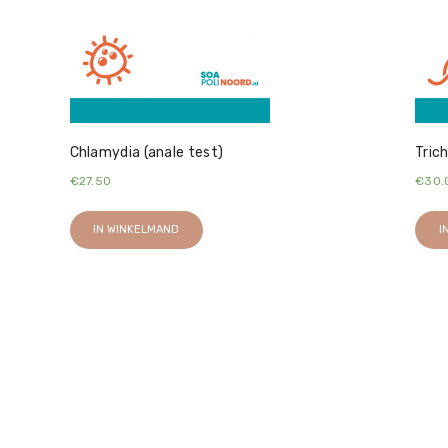
Chlamydia (anale test)
Tric
€
27.50
€
30.
IN WINKELMAND
I