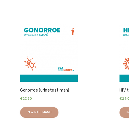
Gonorroe (urinetest man)
HIV t
€
27.50
€
29.
IN WINKELMAND
I