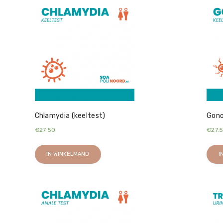
Chlamydia (keeltest)
Gono
€
27.50
€
27.
IN WINKELMAND
I