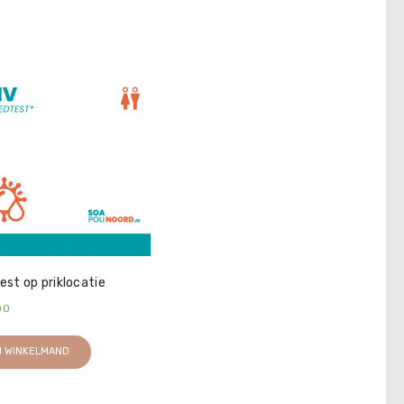
est op priklocatie
00
N WINKELMAND