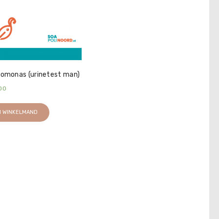
homonas (urinetest man)
00
N WINKELMAND