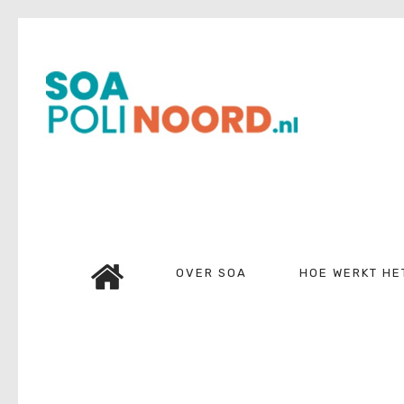
Over soa
Hoe werkt het?
Bestellen
Kosten
FAQ
Contact
OVER SOA
HOE WERKT HE
Mijn Uitslag