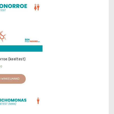
rroe (keeltest)
50
N WINKELMAND