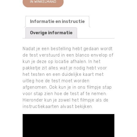
IN WINKELMAND
Informatie en instructie
Overige informatie
Nadat je een bestelling hebt gedaan wordt
de test verstuurd in een blanco envelop of
kun je deze op locatie afhalen. In het
pakketje zit alles wat je nodig hebt voor
het testen en een duidelijke kaart met
uitleg hoe de test moet worden
afgenomen. Ook kun je in ons filmpje stap
voor stap zien hoe de test af te nemen.
Hieronder kun je zowel het filmpje als de
instructiekaarten alvast bekijken.