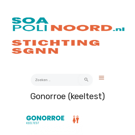
Over soa
Hoe werkt het?
Bestellen
Kosten
FAQ
Contact
Zoeken
naar:
Gonorroe (keeltest)
Mijn Uitslag