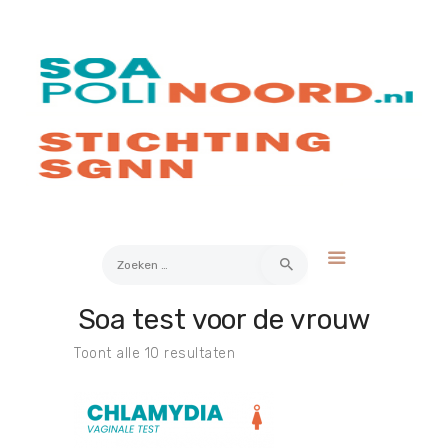
Over soa
Hoe werkt het?
Bestellen
Kosten
FAQ
Contact
Zoeken
naar:
Soa test voor de vrouw
Mijn Uitslag
Toont alle 10 resultaten