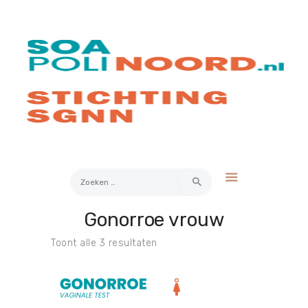
Over soa
Hoe werkt het?
Bestellen
Kosten
FAQ
Contact
Zoeken
naar:
Gonorroe vrouw
Mijn Uitslag
Toont alle 3 resultaten