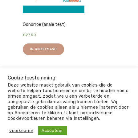
Gonorroe (anale test)
€
27.50
IN WINKELMAND
Cookie toestemming
Deze website maakt gebruik van cookies die de
website helpen functioneren en om bij te houden hoe u
ermee omgaat, zodat we u een verbeterde en
aangepaste gebruikerservaring kunnen bieden. Wij
gebruiken de cookies alleen als u hiermee instemt door
op Accepteren te klikken. U kunt ook individuele
© 2026
cookievoorkeuren beheren via Instellingen.
ALGEMENE VOORWAARDEN
OVER ONS
PRIVACY
DISCLAIMER
KLACHTEN
voorkeuren
Accepteer
REVIEW