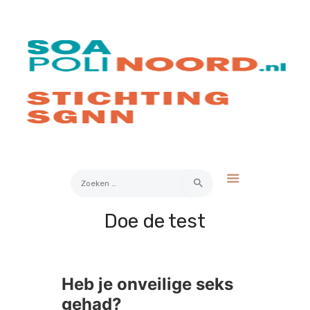
Over soa
Hoe werkt het?
Bestellen
Kosten
FAQ
Contact
Zoeken
naar:
Doe de test
Mijn Uitslag