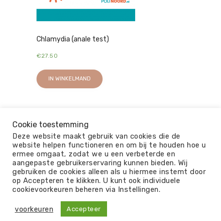
Chlamydia (anale test)
€
27.50
IN WINKELMAND
Cookie toestemming
Deze website maakt gebruik van cookies die de
website helpen functioneren en om bij te houden hoe u
ermee omgaat, zodat we u een verbeterde en
aangepaste gebruikerservaring kunnen bieden. Wij
gebruiken de cookies alleen als u hiermee instemt door
op Accepteren te klikken. U kunt ook individuele
© 2026
cookievoorkeuren beheren via Instellingen.
ALGEMENE VOORWAARDEN
OVER ONS
PRIVACY
DISCLAIMER
KLACHTEN
voorkeuren
Accepteer
REVIEW