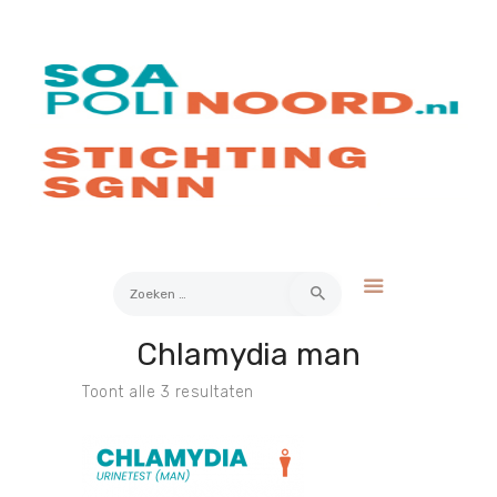
Over soa
Hoe werkt het?
Bestellen
Kosten
FAQ
Contact
Zoeken
naar:
Chlamydia man
Mijn Uitslag
Toont alle 3 resultaten