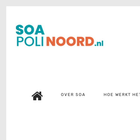
Over soa
Hoe werkt het?
Bestellen
Kosten
FAQ
Contact
OVER SOA
HOE WERKT HE
Mijn Uitslag