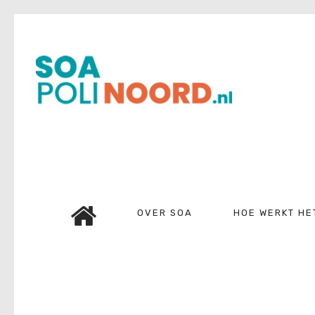
Over soa
Hoe werkt het?
Bestellen
Kosten
FAQ
Contact
OVER SOA
HOE WERKT HE
Mijn Uitslag