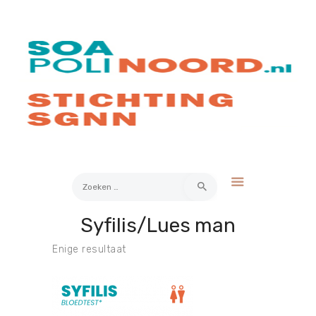
Over soa
Hoe werkt het?
Bestellen
Kosten
FAQ
Contact
Zoeken
naar:
Syfilis/Lues man
Mijn Uitslag
Enige resultaat