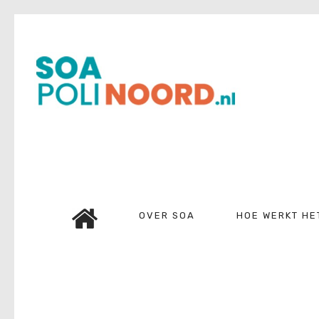
Over soa
Hoe werkt het?
Bestellen
Kosten
FAQ
Contact
OVER SOA
HOE WERKT HE
Mijn Uitslag