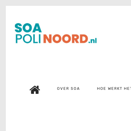
Over soa
Hoe werkt het?
Bestellen
Kosten
FAQ
Contact
OVER SOA
HOE WERKT HE
Mijn Uitslag